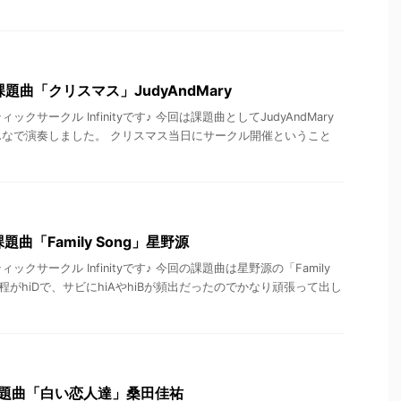
 課題曲「クリスマス」JudyAndMary
クサークル Infinityです♪ 今回は課題曲としてJudyAndMary
なで演奏しました。 クリスマス当日にサークル開催ということ
課題曲「Family Song」星野源
クサークル Infinityです♪ 今回の課題曲は星野源の「Family
音程がhiDで、サビにhiAやhiBが頻出だったのでかなり頑張って出し
 課題曲「白い恋人達」桑田佳祐