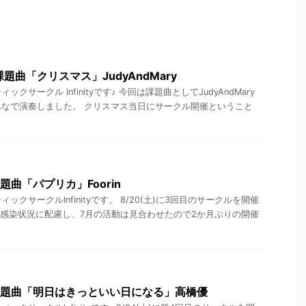
 課題曲「クリスマス」JudyAndMary
クサークル Infinityです♪ 今回は課題曲としてJudyAndMary
なで演奏しました。 クリスマス当日にサークル開催ということ
課題曲「パプリカ」Foorin
クサークルInfinityです。 8/20(土)に3回目のサークルを開催
の感染状況に配慮し、7月の活動は見合わせたので2か月ぶりの開催
日 課題曲「明日はきっといい日になる」高橋優