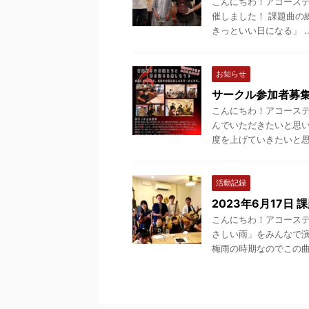
こんにちわ！アコースティッ
催しました！ 課題曲の
きっといい日になる」 ..
お知らせ
サークル参加者募集
こんにちわ！アコースティ
んでいただきたいと思い
度を上げていきたいと思い
活動記録
2023年6月17日
こんにちわ！アコースティ
さしい雨」をみんなで演
梅雨の時期なのでこの曲 .