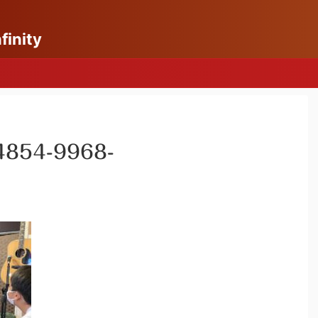
nity
4854-9968-